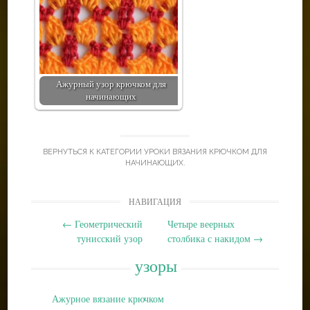
Ажурный узор крючком для
начинающих
ВЕРНУТЬСЯ К КАТЕГОРИИ
УРОКИ ВЯЗАНИЯ КРЮЧКОМ ДЛЯ
НАЧИНАЮЩИХ
.
Post
НАВИГАЦИЯ
navigation
←
Геометрический
Четыре веерных
тунисский узор
столбика с накидом
→
узоры
Ажурное вязание крючком