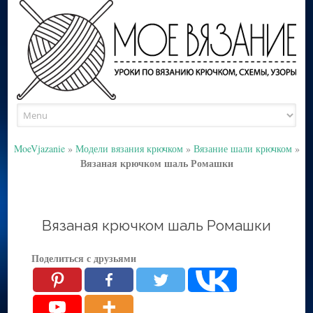
Skip
to
content
MoeVjazanie
»
Модели вязания крючком
»
Вязание шали крючком
»
Вязаная крючком шаль Ромашки
Вязаная крючком шаль Ромашки
Поделиться с друзьями