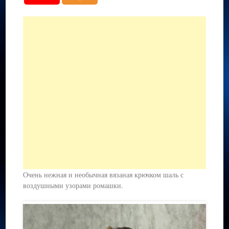
Очень нежная и необычная вязаная крючком шаль с
воздушными узорами ромашки.