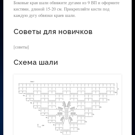
Боковые края шали обвяжите дугами из 9 ВП и оформите
кистями, длиной 15-20 см. Прикрепляйте кисти под
каждую дугу обвязки краев шали.
Советы для новичков
[советы]
Схема шали