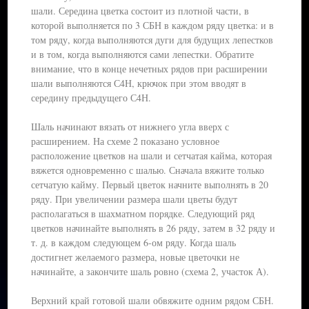
шали. Середина цветка состоит из плотной части, в
которой выполняется по 3 СБН в каждом ряду цветка: и в
том ряду, когда выполняются дуги для будущих лепестков
и в том, когда выполняются сами лепестки. Обратите
внимание, что в конце нечетных рядов при расширении
шали выполняются С4Н, крючок при этом вводят в
середину предыдущего С4Н.
Шаль начинают вязать от нижнего угла вверх с
расширением. На схеме 2 показано условное
расположение цветков на шали и сетчатая кайма, которая
вяжется одновременно с шалью. Сначала вяжите только
сетчатую кайму. Первый цветок начните выполнять в 20
ряду. При увеличении размера шали цветы будут
располагаться в шахматном порядке. Следующий ряд
цветков начинайте выполнять в 26 ряду, затем в 32 ряду и
т. д. в каждом следующем 6-ом ряду. Когда шаль
достигнет желаемого размера, новые цветочки не
начинайте, а закончите шаль ровно (схема 2, участок А).
Верхний край готовой шали обвяжите одним рядом СБН.