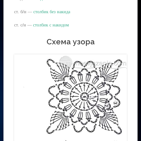
ст. б/н —
столбик без накида
ст. с/н —
столбик с накидом
Схема узора