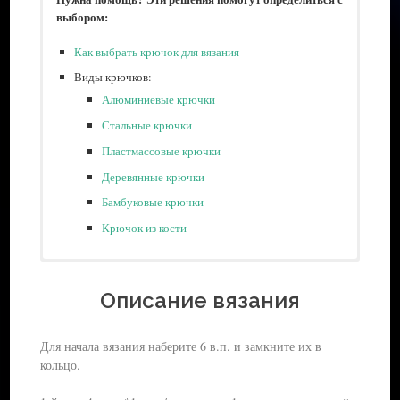
выбором:
Как выбрать крючок для вязания
Виды крючков:
Алюминиевые крючки
Стальные крючки
Пластмассовые крючки
Деревянные крючки
Бамбуковые крючки
Крючок из кости
Метраж — 50 г/ 169 м
Ножницы для рукоделия
Бренд — Yarn Art Begonia
Маркеры для блокировки стежка
Описание вязания
Состав — 100% мерсеризованный хлопок
Для начала вязания наберите 6 в.п. и замкните их в
Готовые решения:
кольцо.
Советы для новичков:
Набор инструментов для вязания крючком новичку