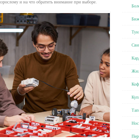
зрослому и на что обратить внимание при выборе.
Бол
Биж
Тун
Сви
Кар
Жил
Коф
Куп
Тап
Нос
Пер