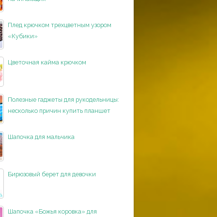
Плед крючком трехцветным узором
«Кубики»
Цветочная кайма крючком
Полезные гаджеты для рукодельницы:
несколько причин купить планшет
Шапочка для мальчика
Бирюзовый берет для девочки
Шапочка «Божья коровка» для