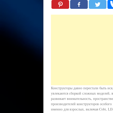
Конструкторы давно перестали быть иск
увлекаются сборкой сложных моделей, ве
развивает внимательность, пространст
производителей конструкторов особог
именно для взрослых, включая Cobi, LEG