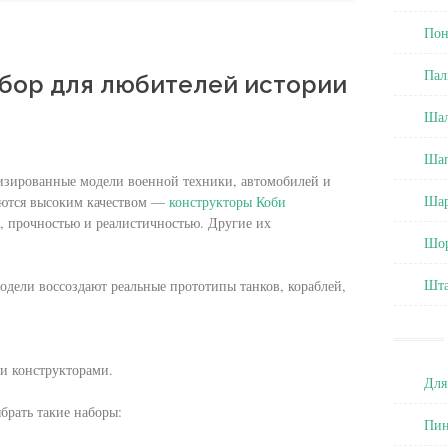
Пон
Пал
ыбор для любителей истории
Ша
Ша
изированные модели военной техники, автомобилей и
Ша
аются высоким качеством —
конструкторы Коби
, прочностью и реалистичностью. Другие их
Шо
Шт
одели воссоздают реальные прототипы танков, кораблей,
и конструкторами.
Для
брать такие наборы:
Пин