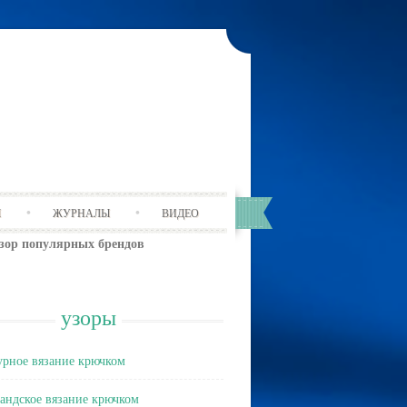
Ы
ЖУРНАЛЫ
ВИДЕО
бзор популярных брендов
узоры
рное вязание крючком
андское вязание крючком