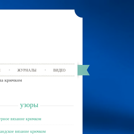
Ы
ЖУРНАЛЫ
ВИДЕО
яла крючком
узоры
рное вязание крючком
андское вязание крючком