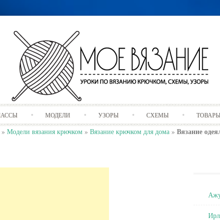
Skip
ЛАССЫ
МОДЕЛИ
УЗОРЫ
СХЕМЫ
ТОВАР
to
content
Вязание оде
»
Модели вязания крючком
»
Вязание крючком для дома
»
Ажу
Ирл