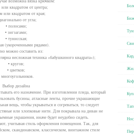
учае возможна вязка крючком:
Бол
 или квадратом от центра;
ом или квадратом от края;
Биж
диагонально от угла;
• полосами;
Тун
• зигзагами;
• тунисская;
Сви
ная (укороченными рядами).
но можно составить из:
Кар
улярна несложная техника «бабушкиного квадрата»);
• кругов;
Жил
• цветков;
• многоугольников.
Коф
Выбор дизайна
тывать его назначение. При изготовлении пледа, который
Куп
ользовать бусины, атласные ленты, прочие украшающие
ная вещь, чтобы укрываться и согреваться, то следует
Тап
стяные или хлопковые нити. Для покрывала на диван не
ъемные украшения, иначе будет неудобно сидеть.
Нос
ают, учитывая стиль оформления помещения. Так, для
йском, скандинавском, классическом, винтажном стиле
Пер