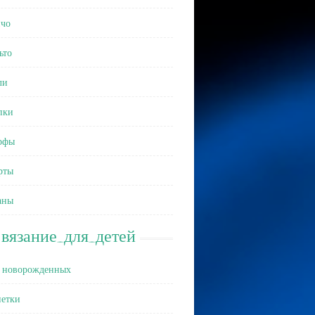
чо
ьто
ли
пки
рфы
рты
аны
вязание_для_детей
 новорожденных
етки