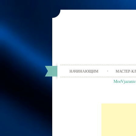
НАЧИНАЮЩИМ
МАСТЕР-К
MoeVjazanie