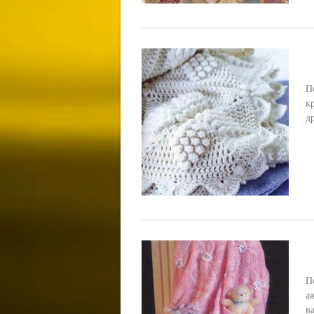
П
к
д
П
а
в