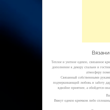
Вязани
Теплое и уютное одеяло, связанное крю
дополнение к декору спальни и гостин
атмосферу поме
Связанный собственными руками
подчеркивающий любовь и заботу дар
вдвойне приятнее, а обойдется она
Ва
Вяжут одеяло крючком либо сплошны