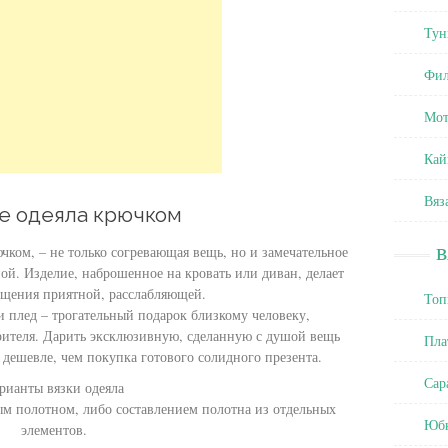
Тун
Фил
Мот
Кай
Вяз
е одеяла крючком
чком, – не только согревающая вещь, но и замечательное
ой. Изделие, наброшенное на кровать или диван, делает
щения приятной, расслабляющей.
Топ
 плед – трогательный подарок близкому человеку,
ителя. Дарить эксклюзивную, сделанную с душой вещь
Пла
 дешевле, чем покупка готового солидного презента.
Сар
рианты вязки одеяла
м полотном, либо составлением полотна из отдельных
Юб
элементов.