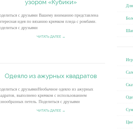
узором «Кубики»
Для
оделиться с друзьями Вашему вниманию представлена
Бол
нтересная идея по вязанию крючком пледа с ромбами.
оделиться с друзьями
Ша
ЧИТАТЬ ДАЛЕЕ →
Игр
Сал
Одеяло из ажурных квадратов
Ска
оделиться с друзьямиНеобычное одеяло из ажурных
вадратов, выполнено крючком с использованием
Оде
азнообразных петель. Поделиться с друзьями
Сум
ЧИТАТЬ ДАЛЕЕ →
Цве