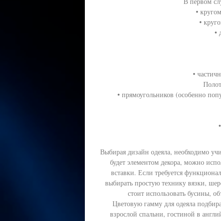
В первом сл
• кругом
• круг
• 
• частич
Полот
• прямоугольников (особенно поп
Выбирая дизайн одеяла, необходимо учи
будет элементом декора, можно исп
вставки. Если требуется функциональ
выбирать простую технику вязки, шер
стоит использовать бусины, об
Цветовую гамму для одеяла подбир
взрослой спальни, гостиной в англи