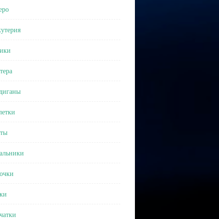
еро
утерия
ики
тера
диганы
етки
ты
альники
очки
ки
чатки