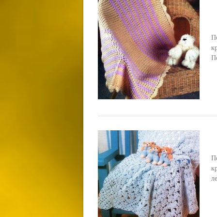
П
к
П
П
к
л