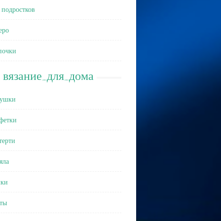
 подростков
еро
почки
вязание_для_дома
ушки
фетки
терти
яла
ки
ты