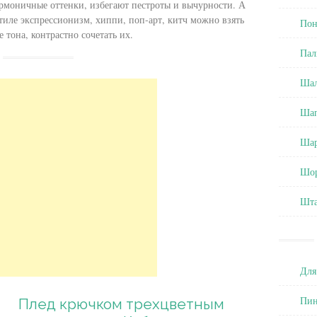
армоничные оттенки, избегают пестроты и вычурности. А
стиле экспрессионизм, хиппи, поп-арт, китч можно взять
Пон
е тона, контрастно сочетать их.
Пал
Ша
Ша
Ша
Шо
Шт
Для
Пин
Плед крючком трехцветным