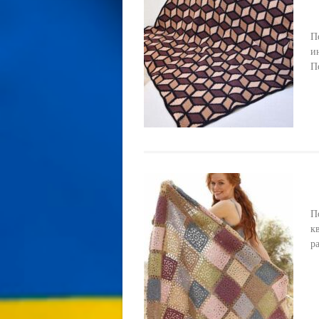
П
и
П
П
к
р