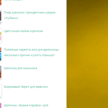
Плед крючком трехцветным узором
«Кубики»
Цветочная кайма крючком
Полезные гаджеты для рукодельницы:
несколько причин купить планшет
Шапочка для мальчика
Бирюзовый берет для девочки
Шапочка «Божья коровка» для