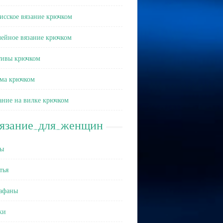
исское вязание крючком
ейное вязание крючком
ивы крючком
ма крючком
ание на вилке крючком
вязание_для_женщин
ы
тья
афаны
ки