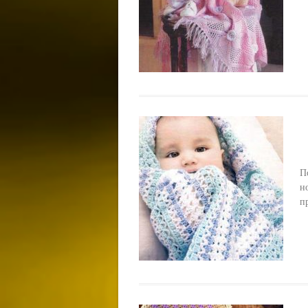
П
н
п