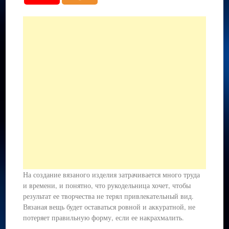
На создание вязаного изделия затрачивается много труда
и времени, и понятно, что рукодельница хочет, чтобы
результат ее творчества не терял привлекательный вид.
Вязаная вещь будет оставаться ровной и аккуратной, не
потеряет правильную форму, если ее накрахмалить.