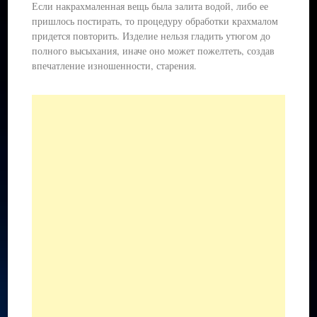
Если накрахмаленная вещь была залита водой, либо ее
пришлось постирать, то процедуру обработки крахмалом
придется повторить. Изделие нельзя гладить утюгом до
полного высыхания, иначе оно может пожелтеть, создав
впечатление изношенности, старения.