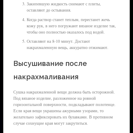
Закипевшую жидкость снимают с плиты,
оставляют до остывания.
Когда раствор станет теплым, перестанет жечь
кожу рук, в него погружают вязаное изделие так,
чтобы оно полностью оказалось под водой.
Оставляют на 8-10 минут. Достают
накрахмаленную вещь, аккуратно отжимают.
Высушивание после
накрахмаливания
Сушка накрахмаленной вещи должна быть осторожной.
Под вязаное изделие, разложенное на ровной
горизонтальной поверхности, подкладывают полотенце.
Если края вещи украшены ажурными узорами, то
желательно зафиксировать их булавками. В противном
случае сохнущие края могут закрутиться.