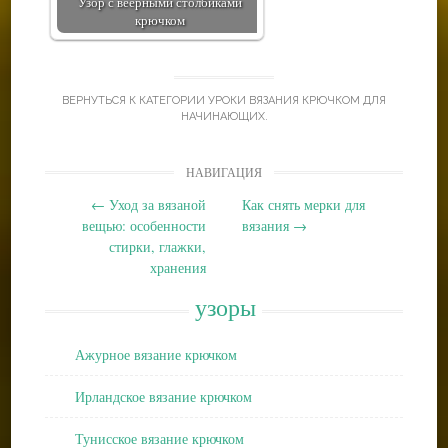
Узор с веерными столбиками
крючком
ВЕРНУТЬСЯ К КАТЕГОРИИ
УРОКИ ВЯЗАНИЯ КРЮЧКОМ ДЛЯ
НАЧИНАЮЩИХ
.
Post
НАВИГАЦИЯ
navigation
←
Уход за вязаной
Как снять мерки для
вещью: особенности
вязания
→
стирки, глажки,
хранения
узоры
Ажурное вязание крючком
Ирландское вязание крючком
Тунисское вязание крючком