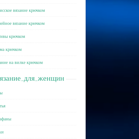
исское вязание крючком
ейное вязание крючком
ивы крючком
ма крючком
ание на вилке крючком
вязание_для_женщин
ы
тья
афаны
ки