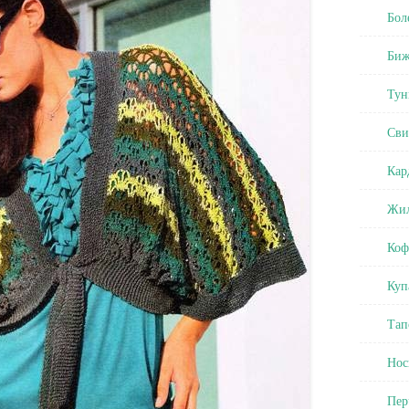
Бол
Биж
Тун
Сви
Кар
Жил
Коф
Куп
Тап
Нос
Пер