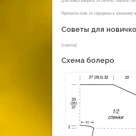
Для пояса набрать 14 петель, связать 14
Пришить пояс от середины к нижнему 
Советы для новичк
[советы]
Схема болеро