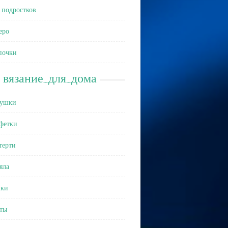
 подростков
еро
почки
вязание_для_дома
ушки
фетки
терти
яла
ки
ты