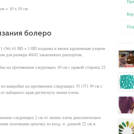
При
ов = 10 х 10 см
Кор
чком
По
язания болеро
он
51 (56) 61 ВП + 1 ВП подъема и вязать кружевным узором
ом для размера 40/42 заканчивать раппортом.
ойке на протяжении следующих 10 см с правой стороны 22
 по выкройке на протяжении следующих 35 (37) 39 см с
м от наборного края достигнута линия плеча.
тяжении следующих 2 см от линии плеча дополнительно
еими полочками цепочку из возд. п. длиной 22 см и