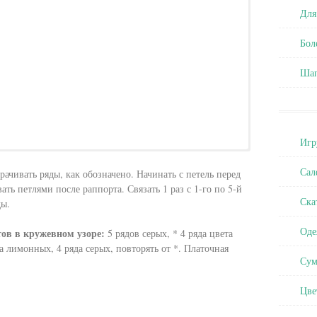
Для
Бол
Ша
Игр
Сал
рачивать ряды, как обозначено. Начинать с петель перед
ать петлями после раппорта. Связать 1 раз с 1-го по 5-й
Ска
ды.
Оде
тов в кружевном узоре:
5 рядов серых, * 4 ряда цвета
олны
ючком новичку
а лимонных, 4 ряда серых, повторять от *. Платочная
Сум
да, 20% шелка
Цве