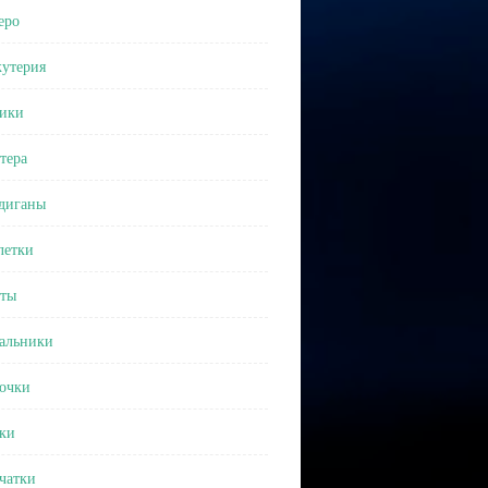
еро
утерия
ики
тера
диганы
етки
ты
альники
очки
ки
чатки