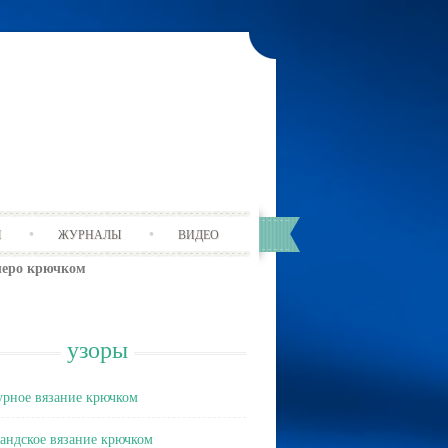
Ы
ЖУРНАЛЫ
ВИДЕО
леро крючком
узоры
рное вязание крючком
андское вязание крючком