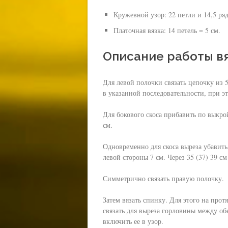
Кружевной узор: 22 петли и 14,5 ряд
Советы для новичков:
Платочная вязка: 14 петель = 5 см.
Как выбрать пряжу для вязания крю
Виды пряжи:
Описание работы в
Хлопковая и льняная пряжа
Пряжа из искусственных волок
Для левой полочки связать цепочку из 
Шерстяная пряжа
в указанной последовательности, при эт
Синтетическая пряжа
Для бокового скоса прибавить по выкр
см.
Одновременно для скоса выреза убавить
левой стороны 7 см. Через 35 (37) 39 с
Симметрично связать правую полочку.
Затем вязать спинку. Для этого на про
связать для выреза горловины между об
включить ее в узор.