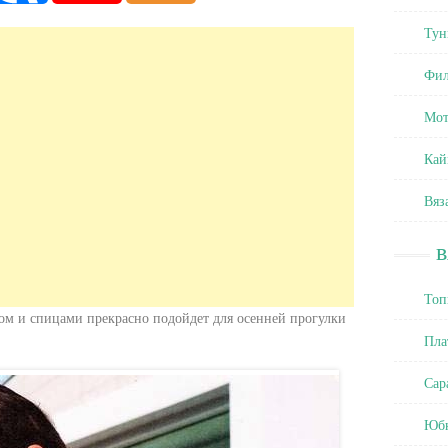
Тун
Фил
Мот
Кай
Вяз
Топ
ом и спицами прекрасно подойдет для осенней прогулки
Пла
Сар
Юб