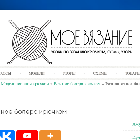
Skip
ЛАССЫ
МОДЕЛИ
УЗОРЫ
СХЕМЫ
ТОВАР
to
content
Разноцветное бо
»
Модели вязания крючком
»
Вязание болеро крючком
»
тное болеро крючком
Ажу
Ирл