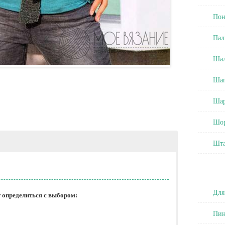
Пон
Пал
Ша
Ша
Ша
Шо
Шт
Для
определиться с выбором:
Пин