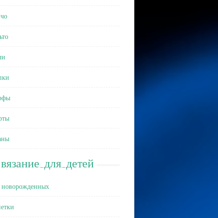
чо
ьто
ли
пки
рфы
рты
аны
вязание_для_детей
 новорожденных
етки