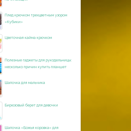
Плед крючком трехцветным узором
«Кубики»
Цветочная кайма крючком
Полезные гаджеты для рукодельницы:
несколько причин купить планшет
Шапочка для мальчика
Бирюзовый берет для девочки
Шапочка «Божья коровка» для