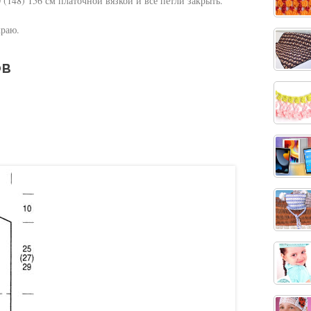
0 (148) 156 см платочной вязкой и все петли закрыть.
краю.
ов