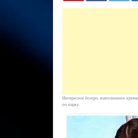
Интересное болеро, выполненное крючк
по парку.