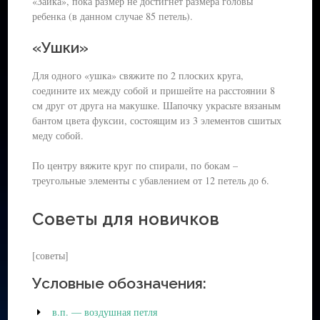
«Зайка», пока размер не достигнет размера головы
Пряжа из искусственных волокон
ребенка (в данном случае 85 петель).
Шерстяная пряжа
Синтетическая пряжа
«Ушки»
Для одного «ушка» свяжите по 2 плоских круга,
соедините их между собой и пришейте на расстоянии 8
см друг от друга на макушке. Шапочку украсьте вязаным
бантом цвета фуксии, состоящим из 3 элементов сшитых
меду собой.
По центру вяжите круг по спирали, по бокам –
треугольные элементы с убавлением от 12 петель до 6.
Советы для новичков
[советы]
Условные обозначения:
в.п. — воздушная петля