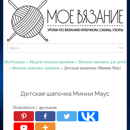
Skip
to
content
MoeVjazanie
»
Модели вязания крючком
»
Вязание крючком для детей
Детская шапочка Минни Маус
»
Вязание шапочки крючком
»
Детская шапочка Минни Маус
Поделиться с друзьями