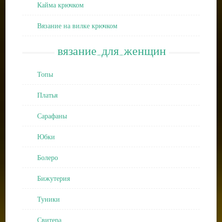
Кайма крючком
Вязание на вилке крючком
вязание_для_женщин
Топы
Платья
Сарафаны
Юбки
Болеро
Бижутерия
Туники
Свитера