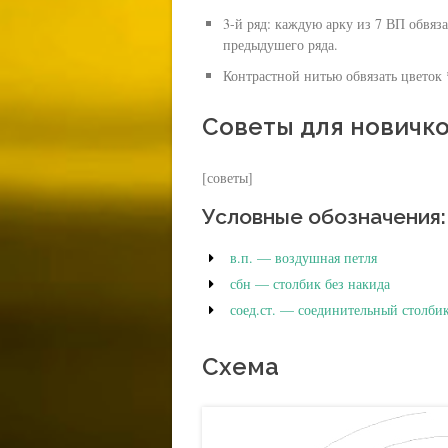
3-й ряд: каждую арку из 7 ВП обвя
предыдушего ряда.
Контрастной нитью обвязать цветок 
Советы для новичк
[советы]
Условные обозначения:
в.п. — воздушная петля
сбн — столбик без накида
соед.ст. — соединительный столби
Схема