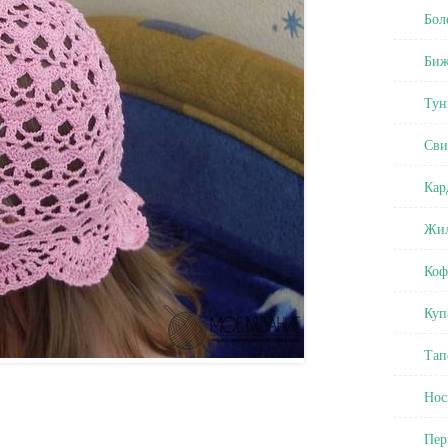
Бол
Биж
Тун
Сви
Кар
Жил
Коф
Куп
Тап
Нос
Пер