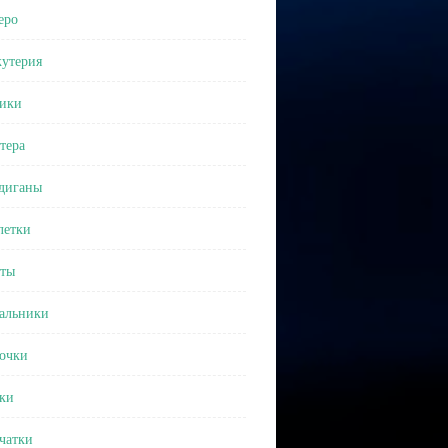
еро
утерия
ики
тера
диганы
етки
ты
альники
очки
ки
чатки