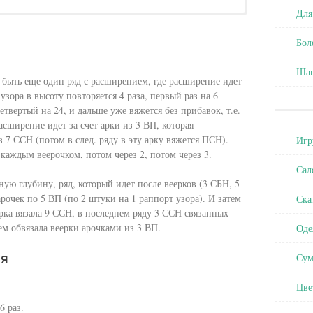
Для
г/320м)
Бол
Ша
 быть еще один ряд с расширением, где расширение идет
чком
узора в высоту повторяется 4 раза, первый раз на 6
ючком новичку
четвертый на 24, и дальше уже вяжется без прибавок, т.е.
асширение идет за счет арки из 3 ВП, которая
 7 ССН (потом в след. ряду в эту арку вяжется ПСН).
Игр
он
каждым веерочком, потом через 2, потом через 3.
Сал
ную глубину, ряд, который идет после веерков (3 СБН, 5
арочек по 5 ВП (по 2 штуки на 1 раппорт узора). И затем
Ска
ерка вязала 9 ССН, в последнем ряду 3 ССН связанных
ем обвязала веерки арочками из 3 ВП.
Оде
ия
Сум
Цве
6 раз.