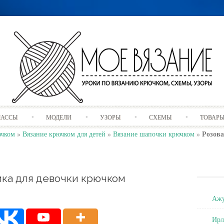
Skip
ЛАССЫ
МОДЕЛИ
УЗОРЫ
СХЕМЫ
ТОВАР
to
content
Розова
ючком
»
Вязание крючком для детей
»
Вязание шапочки крючком
»
мка для девочки крючком
Ажу
Ирл