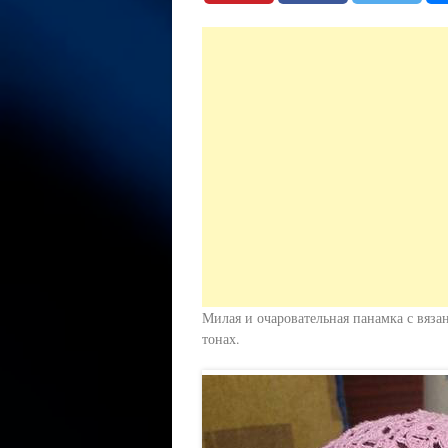
Милая и очаровательная панамка с вяз
тонах.