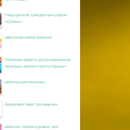
Плед крючком трехцветным узором
«Кубики»
Цветочная кайма крючком
Полезные гаджеты для рукодельницы:
несколько причин купить планшет
Шапочка для мальчика
Бирюзовый берет для девочки
Шапочка «Божья коровка» для