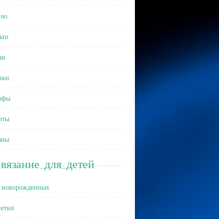
чо
ьто
ли
пки
рфы
рты
аны
вязание_для_детей
 новорожденных
етки