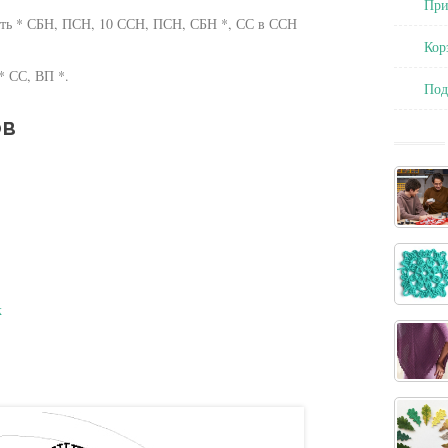
При
зать * СБН, ПСН, 10 ССН, ПСН, СБН *, СС в ССН
Кор
* СС, ВП *.
По
ов
к