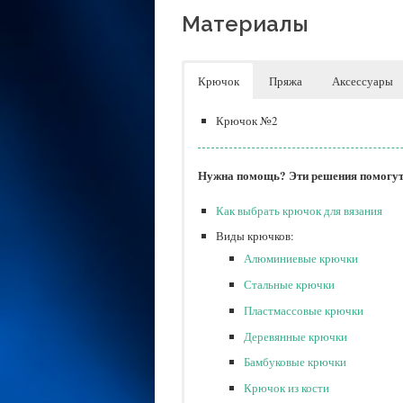
Материалы
Крючок
Пряжа
Аксессуары
Крючок №2
Нужна помощь? Эти решения помогут 
Как выбрать крючок для вязания
Виды крючков:
Алюминиевые крючки
Стальные крючки
Пластмассовые крючки
Деревянные крючки
Бамбуковые крючки
Крючок из кости