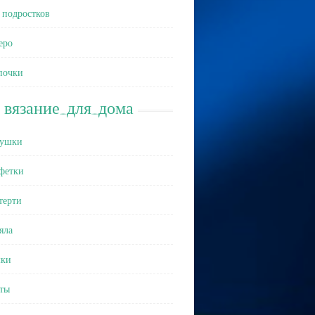
 подростков
еро
почки
вязание_для_дома
ушки
фетки
терти
яла
ки
ты