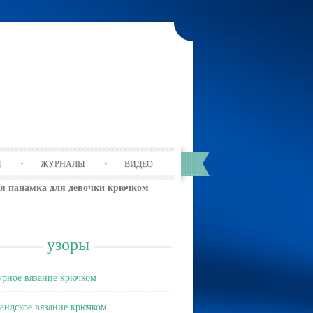
Ы
ЖУРНАЛЫ
ВИДЕО
я панамка для девочки крючком
узоры
рное вязание крючком
андское вязание крючком