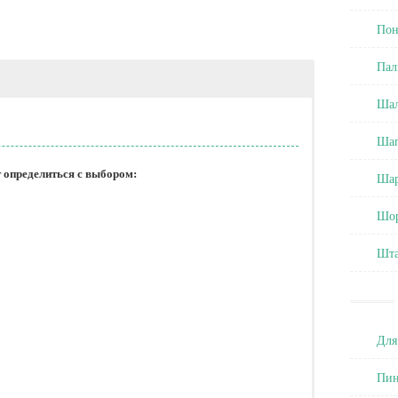
Пон
Пал
Ша
Ша
определиться с выбором:
Ша
Шо
Шт
Для
Пин