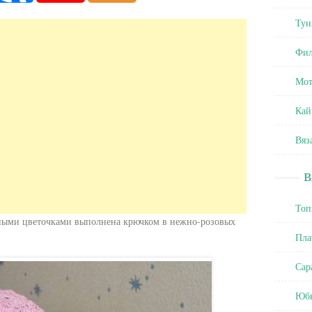
Тун
Фил
Мот
Кай
Вяз
Топ
аными цветочками выполнена крючком в нежно-розовых
Пла
Сар
Юб