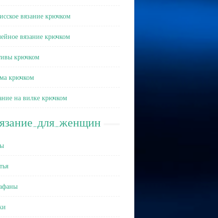
исское вязание крючком
ейное вязание крючком
ивы крючком
ма крючком
ание на вилке крючком
вязание_для_женщин
ы
тья
афаны
ки