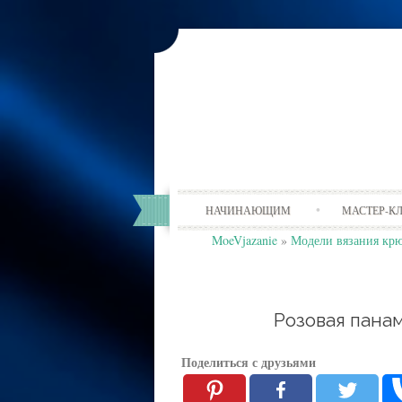
НАЧИНАЮЩИМ
МАСТЕР-К
MoeVjazanie
»
Модели вязания кр
Розовая пана
Поделиться с друзьями