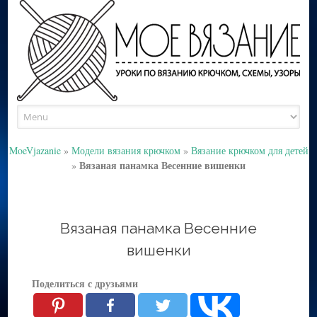
Skip
to
content
MoeVjazanie
»
Модели вязания крючком
»
Вязание крючком для детей
Вязаная панамка Весенние вишенки
»
Вязаная панамка Весенние
вишенки
Поделиться с друзьями