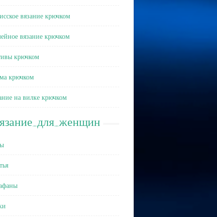
исское вязание крючком
ейное вязание крючком
ивы крючком
ма крючком
ание на вилке крючком
вязание_для_женщин
ы
тья
афаны
ки