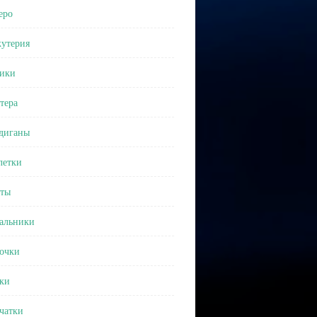
еро
утерия
ики
тера
диганы
етки
ты
альники
очки
ки
чатки