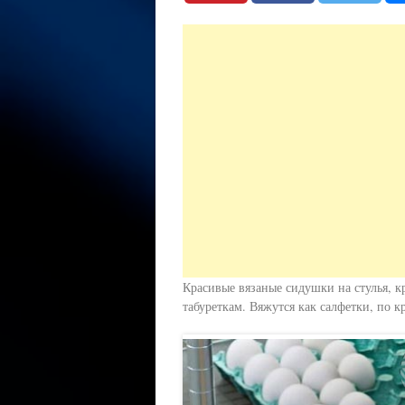
Красивые вязаные сидушки на стулья, 
табуреткам. Вяжутся как салфетки, по к