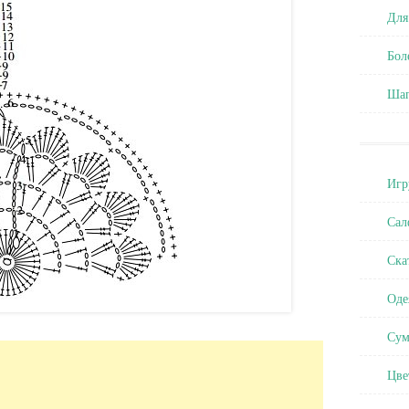
Для
Бол
Ша
Игр
Сал
Ска
Оде
Сум
Цве