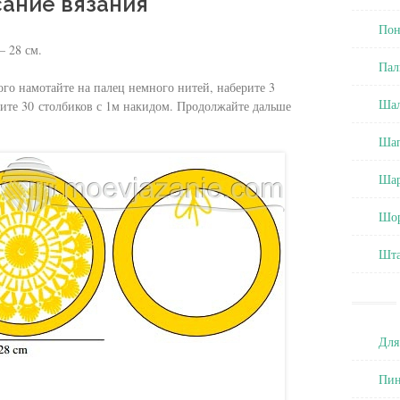
ание вязания
Пон
 28 см.
Пал
ого намотайте на палец немного нитей, наберите 3
Ша
ите 30 столбиков с 1м накидом. Продолжайте дальше
Ша
Ша
Шо
Шт
Для
Пин