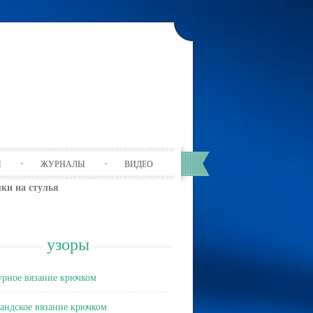
Ы
ЖУРНАЛЫ
ВИДЕО
ки на стулья
узоры
рное вязание крючком
андское вязание крючком