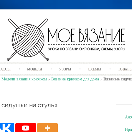
Skip
ЛАССЫ
МОДЕЛИ
УЗОРЫ
СХЕМЫ
ТОВАР
to
content
Вязаные сидуш
»
Модели вязания крючком
»
Вязание крючком для дома
»
 сидушки на стулья
Ажу
Ирл