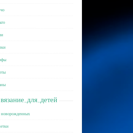
чо
ьто
ли
пки
рфы
рты
аны
вязание_для_детей
 новорожденных
етки