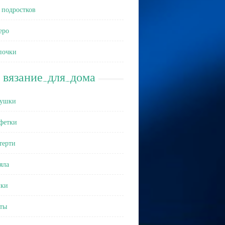
 подростков
еро
почки
вязание_для_дома
ушки
фетки
терти
яла
ки
ты