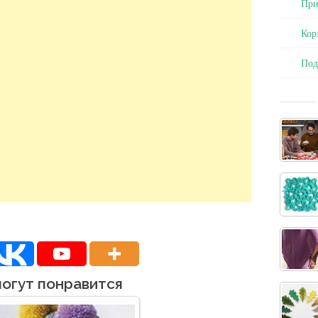
При
Кор
По
могут понравится