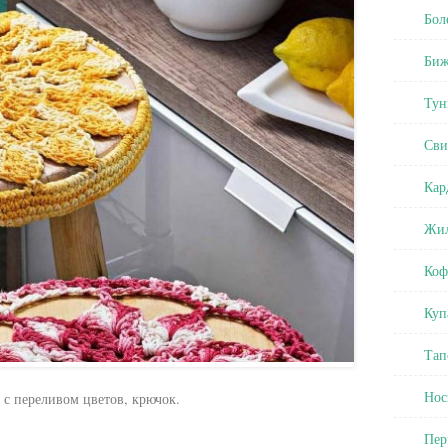
Бол
Биж
Тун
Сви
Кар
Жил
Коф
Куп
Тап
Нос
 с переливом цветов, крючок.
Пер