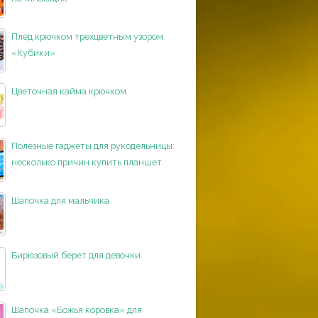
Плед крючком трехцветным узором
«Кубики»
Цветочная кайма крючком
Полезные гаджеты для рукодельницы:
несколько причин купить планшет
Шапочка для мальчика
Бирюзовый берет для девочки
Шапочка «Божья коровка» для