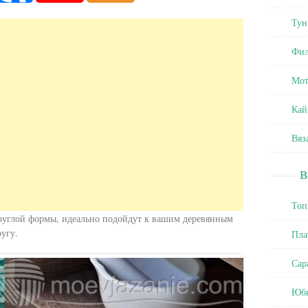
Тун
Фил
Мот
Кай
Вяз
Топ
круглой формы, идеально подойдут к вашим деревянным
ругу.
Пла
Сар
Юб