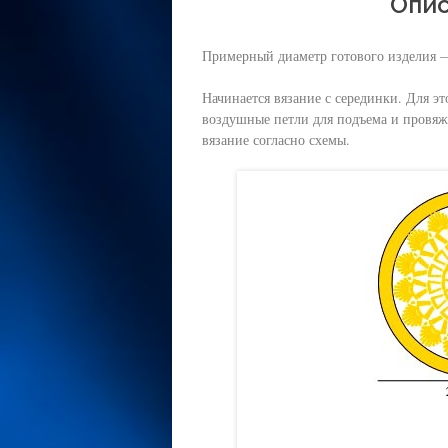
Опис
Примерный диаметр готового изделия —
Начинается вязание с серединки. Для эт
воздушные петли для подъема и провяж
вязание согласно схемы.