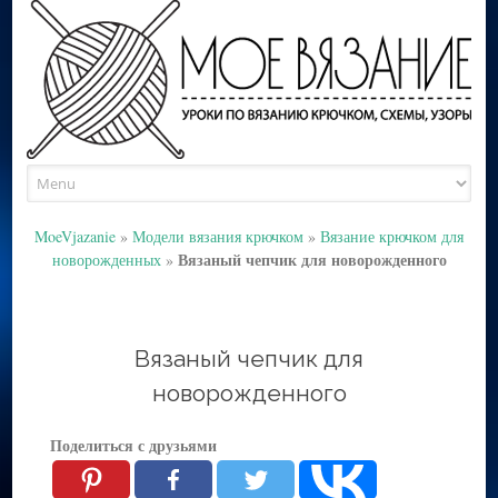
Skip
to
content
MoeVjazanie
»
Модели вязания крючком
»
Вязание крючком для
Вязаный чепчик для новорожденного
новорожденных
»
Вязаный чепчик для
новорожденного
Поделиться с друзьями