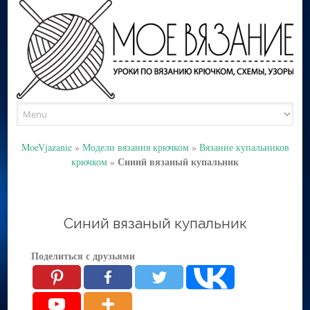
Skip
to
content
MoeVjazanie
»
Модели вязания крючком
»
Вязание купальников
Синий вязаный купальник
крючком
»
Синий вязаный купальник
Поделиться с друзьями