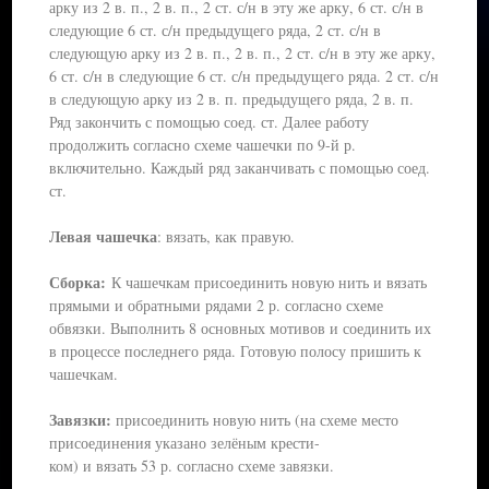
арку из 2 в. п., 2 в. п., 2 ст. с/н в эту же арку, 6 ст. с/н в
следующие 6 ст. с/н предыдущего ряда, 2 ст. с/н в
следующую арку из 2 в. п., 2 в. п., 2 ст. с/н в эту же арку,
6 ст. с/н в следующие 6 ст. с/н предыдущего ряда. 2 ст. с/н
в следующую арку из 2 в. п. предыдущего ряда, 2 в. п.
Ряд закончить с помощью соед. ст. Далее работу
продолжить согласно схеме чашечки по 9-й р.
включительно. Каждый ряд заканчивать с помощью соед.
ст.
Левая чашечка
: вязать, как правую.
Сборка:
К чашечкам присоединить новую нить и вязать
прямыми и обратными рядами 2 р. согласно схеме
обвязки. Выполнить 8 основных мотивов и соединить их
в процессе последнего ряда. Готовую полосу пришить к
чашечкам.
Завязки:
присоединить новую нить (на схеме место
присоединения указано зелёным крести-
ком) и вязать 53 р. согласно схеме завязки.