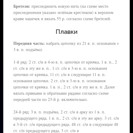
Бретели:
присоединить новую нить (на схеме место
присоединения указано зелёным крестиком) к верхним
краям чашечек и вязать 55 р. согласно схеме бретелей.
Плавки
Передняя часть:
набрать цепочку из 21 в. п. основания +
3 в. п. подъёма).
1-й ряд: 2 ст. с/н в 4-ю в. п. цепочки от крючка, 1 в. п., 2
ст. с/н в эту же в. п.. 1 ст. с/н в 3-ю в. п. основания
цепочки от крючка, 11 ст. с/н в следующие 11 в. п.
основания цепочки. 2 ст. с/н в 3-ю в. п. основания
цепочки от крючка. 1 в. п., 2 ст. с/н в эту же в. п. Далее
вязать прямыми и обратными рядами согласно схеме
передней части по 23-й р. включительно.
24-й ряд: 3 в. п. подъёма, 2 ст. с/н в арку из 1 в. п.
предыдущего ряда, 1 в. п., 2 ст. с/н в эту же арку. 3 ст. с/н
в 3-й ст. с/н предыдущего ряда. 48 ст. с/н в следующие 48
ст. с/н предыдущего ряда, 3 ст. с/н в