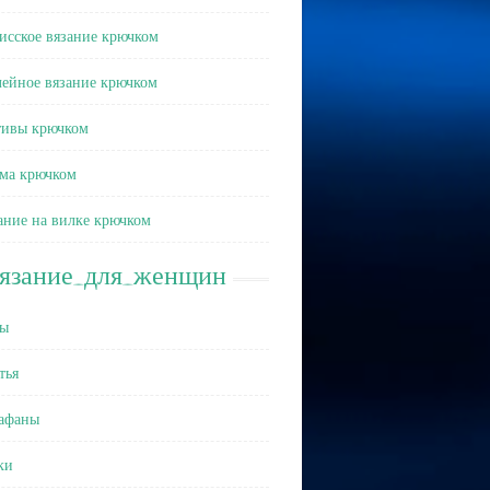
исское вязание крючком
ейное вязание крючком
ивы крючком
ма крючком
ание на вилке крючком
вязание_для_женщин
ы
тья
афаны
ки