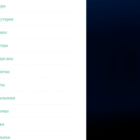
еро
утерия
ики
тера
диганы
етки
ты
альники
очки
ки
чатки