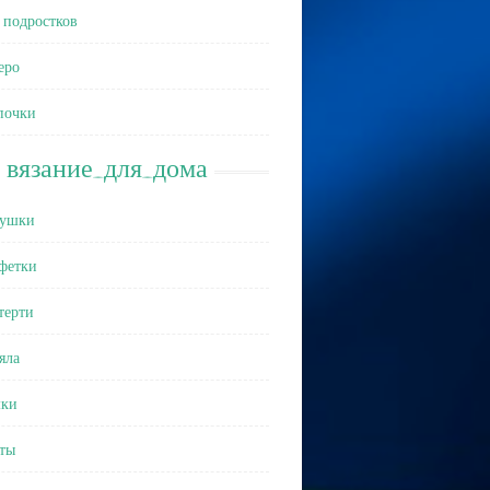
 подростков
еро
почки
вязание_для_дома
ушки
фетки
терти
яла
ки
ты