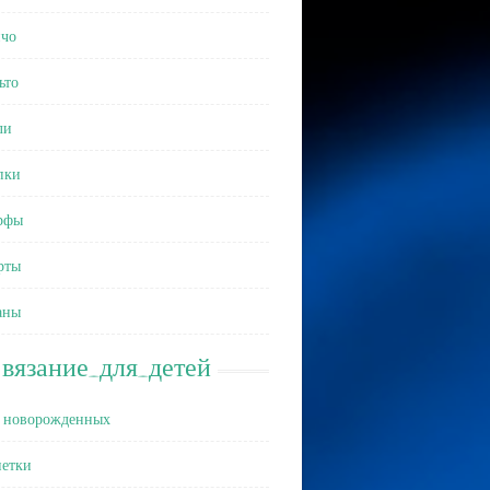
чо
ьто
ли
пки
рфы
рты
аны
вязание_для_детей
 новорожденных
етки