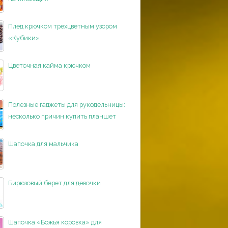
Плед крючком трехцветным узором
«Кубики»
Цветочная кайма крючком
Полезные гаджеты для рукодельницы:
несколько причин купить планшет
Шапочка для мальчика
Бирюзовый берет для девочки
Шапочка «Божья коровка» для