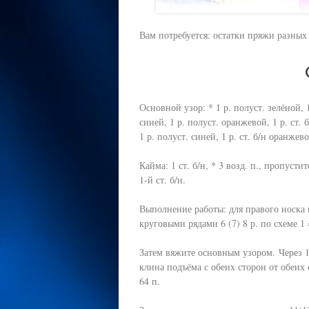
Вам потребуется: остатки пряжи разных
Основной узор: * 1 р. полуст. зелёной, 1 
синей, 1 р. полуст. оранжевой, 1 р. ст. б
1 р. полуст. синей, 1 р. ст. б/н оранжев
Кайма: 1 ст. б/н, * 3 возд. п., пропустите
1-й ст. б/н.
Выполнение работы: для правого носка
круговыми рядами 6 (7) 8 р. по схеме 1 =
Затем вяжите основным узором. Через 11
клина подъёма с обеих сторон от обеих с
64 п.