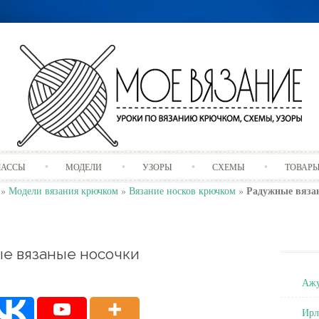
Skip
ЛАССЫ
МОДЕЛИ
УЗОРЫ
СХЕМЫ
ТОВАР
to
content
Радужные вяза
»
Модели вязания крючком
»
Вязание носков крючком
»
е вязаные носочки
Ажу
Ирл