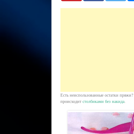
Есть неиспользованные остатки пряжи?
происходит
столбиками без накида
.