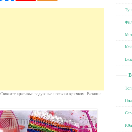
Тун
Фил
Мот
Кай
Вяз
Топ
 Свяжите красивые радужные носочки крючком. Вязание
Пла
Сар
Юб