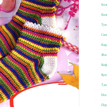
Бол
Биж
Тун
Сви
Кар
Жил
Коф
Куп
Тап
Нос
Пер