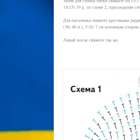
Затем для стенки пятки свяжите на 11(
13(15) 19 р. по схеме 2, присоединяя ст
Для паголенка свяжите круговыми рядами 
(36) 40 п.), 5 (6) 7 см основным узором
Левый носок свяжите так же.