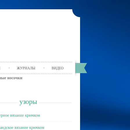
Ы
ЖУРНАЛЫ
ВИДЕО
ные носочки
узоры
рное вязание крючком
андское вязание крючком