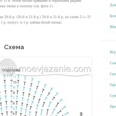
13) 15 п. белой нитью прямыми и обратными рядами
Для
енку пятки к полотну (см. фото 1).
Бол
20-й р. (20-й и 21-й р.) 20-й и 21-й р. по схеме 2 (= 32
, 1 р. полуст. и 1 р. каймы белой нитью.
Ша
Схема
Игр
Сал
Ска
Оде
Сум
Цве