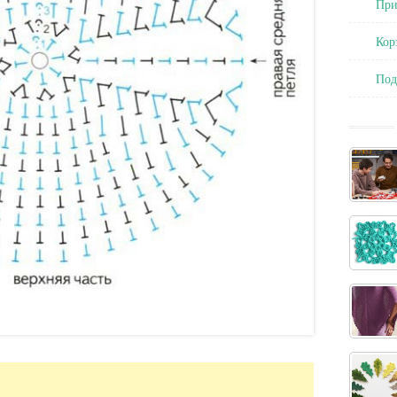
При
Кор
По