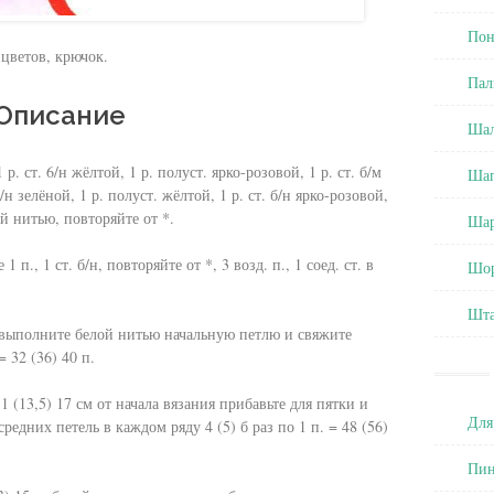
Пон
 цветов, крючок.
Пал
Описание
Ша
р. ст. 6/н жёлтой, 1 р. полуст. ярко-розовой, 1 р. ст. б/м
Ша
/н зелёной, 1 р. полуст. жёлтой, 1 р. ст. б/н ярко-розовой,
ой нитью, повторяйте от *.
Ша
 1 п., 1 ст. б/н, повторяйте от *, 3 возд. п., 1 соед. ст. в
Шо
Шт
 выполните белой нитью начальную петлю и свяжите
 32 (36) 40 п.
 (13,5) 17 см от начала вязания прибавьте для пятки и
Для
редних петель в каждом ряду 4 (5) б раз по 1 п. = 48 (56)
Пин