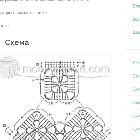
Для
которого находится ниже.
Бол
в.п.).
Ша
Схема
Игр
Сал
Ска
Оде
Сум
Цве