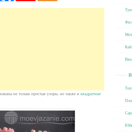
Тун
Фил
Мот
Кай
Вяз
Топ
зованы не только простые узоры, но также и
квадратные
Пла
Сар
Юб