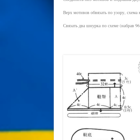
Верх мотивов обвязать по узору, схема 
Связать два шнурка по схеме (набрав 96 