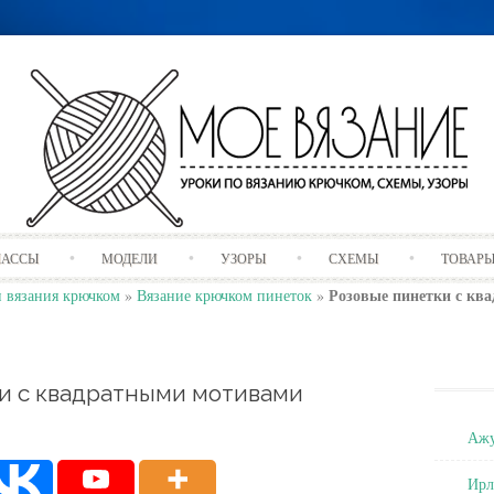
Skip
ЛАССЫ
МОДЕЛИ
УЗОРЫ
СХЕМЫ
ТОВАР
to
content
Розовые пинетки с кв
 вязания крючком
»
Вязание крючком пинеток
»
и с квадратными мотивами
Ажу
Ирл