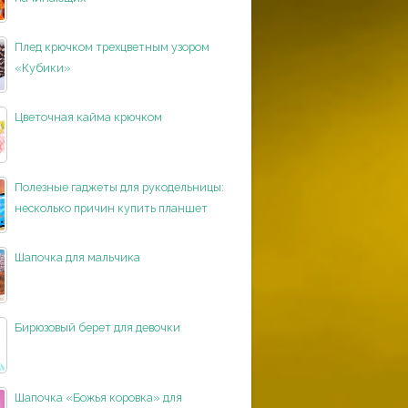
Плед крючком трехцветным узором
«Кубики»
Цветочная кайма крючком
Полезные гаджеты для рукодельницы:
несколько причин купить планшет
Шапочка для мальчика
Бирюзовый берет для девочки
Шапочка «Божья коровка» для