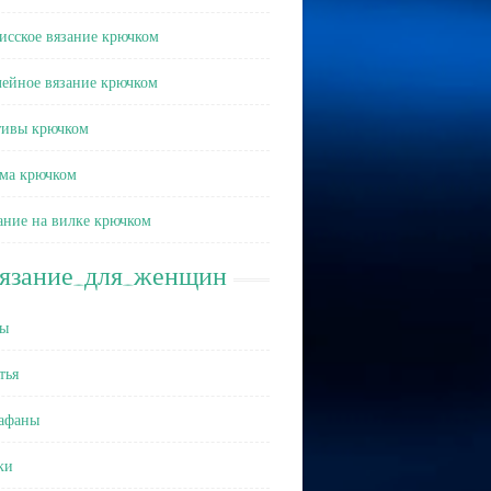
исское вязание крючком
ейное вязание крючком
ивы крючком
ма крючком
ание на вилке крючком
вязание_для_женщин
ы
тья
афаны
ки