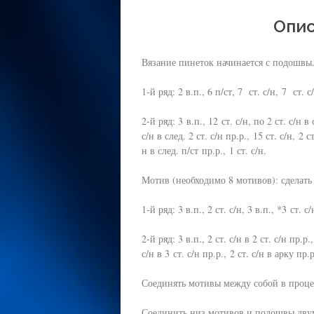
Опис
Вязание пинеток начинается с подошвы.
1-й ряд: 2 в.п., 6 п/ст, 7 ст. с/н, 7 ст. с
2-й ряд: 3 в.п., 12 ст. с/н, по 2 ст. с/н в 
с/н в след. 2 ст. с/н пр.р., 15 ст. с/н, 2 с
н в след. п/ст пр.р., 1 ст. с/н.
Мотив (необходимо 8 мотивов): сделать
1-й ряд: 3 в.п., 2 ст. с/н, 3 в.п., *3 ст. 
2-й ряд: 3 в.п., 2 ст. с/н в 2 ст. с/н пр.р.
с/н в 3 ст. с/н пр.р., 2 ст. с/н в арку пр.
Соединять мотивы между собой в процес
Соединить низ мотивов и подошвы двум