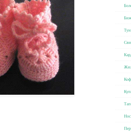
Бол
Биж
Тун
Сви
Кар
Жил
Коф
Куп
Тап
Нос
Пер