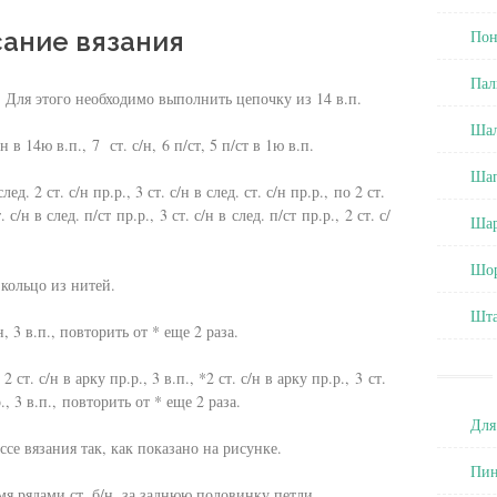
ание вязания
Пон
Пал
 Для этого необходимо выполнить цепочку из 14 в.п.
Ша
/н в 14ю в.п., 7 ст. с/н, 6 п/ст, 5 п/ст в 1ю в.п.
Ша
след. 2 ст. с/н пр.р., 3 ст. с/н в след. ст. с/н пр.р., по 2 ст.
т. с/н в след. п/ст пр.р., 3 ст. с/н в след. п/ст пр.р., 2 ст. с/
Ша
Шо
 кольцо из нитей.
Шт
с/н, 3 в.п., повторить от * еще 2 раза.
, 2 ст. с/н в арку пр.р., 3 в.п., *2 ст. с/н в арку пр.р., 3 ст.
р., 3 в.п., повторить от * еще 2 раза.
Для
се вязания так, как показано на рисунке.
Пин
я рядами ст. б/н. за заднюю половинку петли.