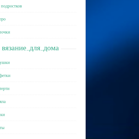
 подростков
еро
почки
вязание_для_дома
ушки
фетки
терти
яла
ки
ты