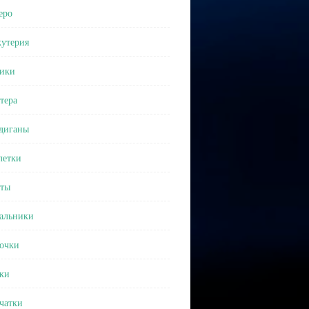
еро
утерия
ики
тера
диганы
етки
ты
альники
очки
ки
чатки