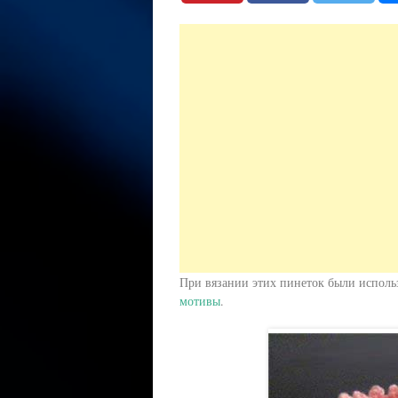
При вязании этих пинеток были исполь
мотивы
.