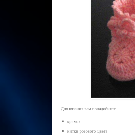
Для вязания вам понадобится:
крючок
нитки розового цвета