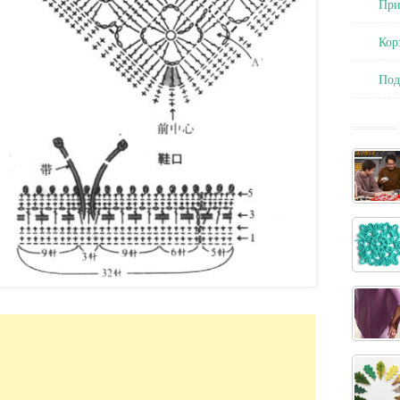
При
Кор
По