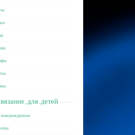
чо
ьто
ли
пки
рфы
рты
аны
вязание_для_детей
 новорожденных
етки