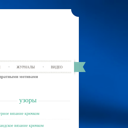
Ы
ЖУРНАЛЫ
ВИДЕО
адратными мотивами
узоры
рное вязание крючком
андское вязание крючком