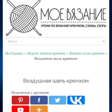
Skip
to
content
MoeVjazanie
»
Модели вязания крючком
»
Вязание шали крючком
»
Воздушная шаль крючком
Воздушная шаль крючком
Поделиться с друзьями