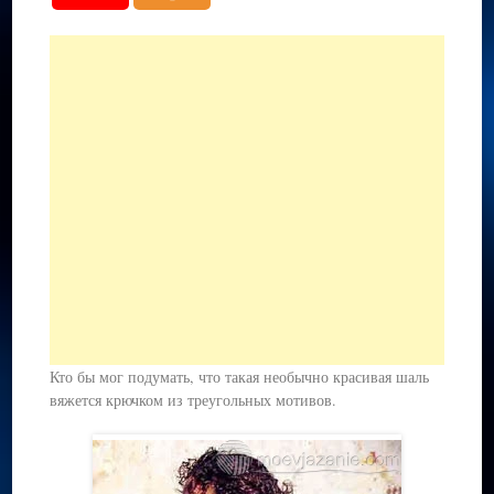
Кто бы мог подумать, что такая необычно красивая шаль
вяжется крючком из треугольных мотивов.