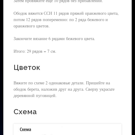
Затем провяжите ещё 10 рядов без прибавлений.
Ободок вяжется ССН 11 рядов пряжей оранжевого цвета,
потом 12 рядов попеременно: по 2 ряда бежевого и
оранжевого цветов.
Закончите вязание 6 рядами бежевого цвета.
Итого: 29 рядов = 7 см.
Цветок
Вяжите по схеме 2 одинаковые детали. Пришейте на
ободок берета, наложив друг на друга. Сверху украсьте
деревянной пуговицей.
Схема