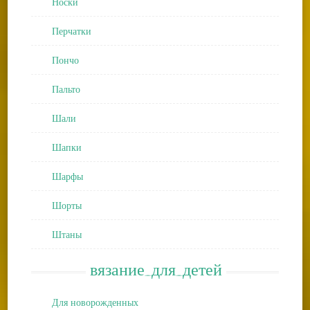
Носки
Перчатки
Пончо
Пальто
Шали
Шапки
Шарфы
Шорты
Штаны
вязание_для_детей
Для новорожденных