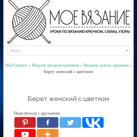
Skip
to
content
MoeVjazanie
»
Модели вязания крючком
»
Вязание шапок крючком
»
Берет женский с цветком
Берет женский с цветком
Поделиться с друзьями