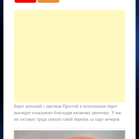
Берет женский с цветком Простой в исполнении берет
выглядит изысканно благодаря вязаному цветочку. У вас
не составит труда связать такой беретик за пару вечеров.