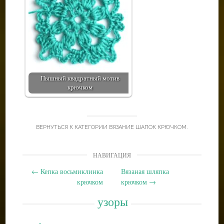
Пышный квадратный мотив
крючком
ВЕРНУТЬСЯ К КАТЕГОРИИ
ВЯЗАНИЕ ШАПОК КРЮЧКОМ
.
Post
НАВИГАЦИЯ
navigation
←
Кепка восьмиклинка
Вязаная шляпка
крючком
крючком
→
узоры