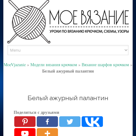
Skip
to
content
MoeVjazanie
»
Модели вязания крючком
»
Вязание шарфов крючком
»
Белый ажурный палантин
Белый ажурный палантин
Поделиться с друзьями