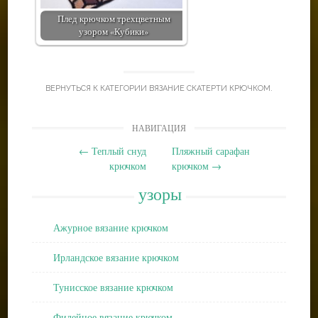
Плед крючком трехцветным
узором «Кубики»
ВЕРНУТЬСЯ К КАТЕГОРИИ
ВЯЗАНИЕ СКАТЕРТИ КРЮЧКОМ
.
Post
НАВИГАЦИЯ
navigation
←
Теплый снуд
Пляжный сарафан
крючком
крючком
→
узоры
Ажурное вязание крючком
Ирландское вязание крючком
Тунисское вязание крючком
Филейное вязание крючком