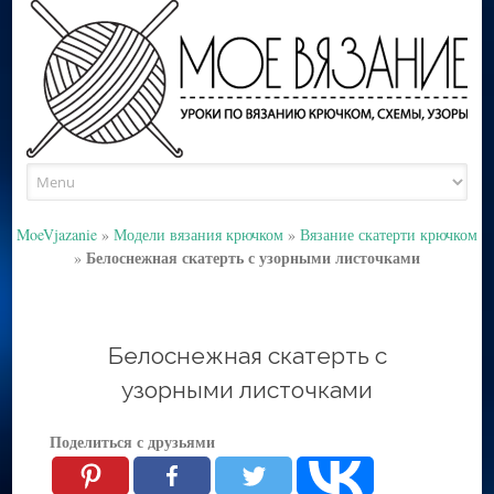
Skip
to
content
MoeVjazanie
»
Модели вязания крючком
»
Вязание скатерти крючком
Белоснежная скатерть с узорными листочками
»
Белоснежная скатерть с
узорными листочками
Поделиться с друзьями