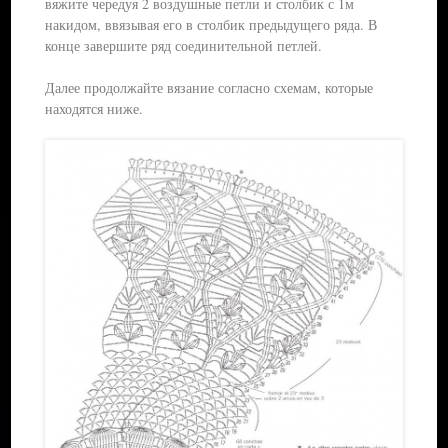
вяжите чередуя 2 воздушные петли и столбик с 1м
накидом, ввязывая его в столбик предыдущего ряда. В
конце завершите ряд соединительной петлей.
Далее продолжайте вязание согласно схемам, которые
находятся ниже.