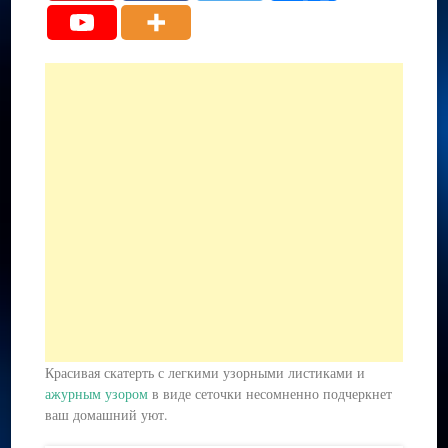
Красивая скатерть с легкими узорными листиками и
ажурным узором
в виде сеточки несомненно подчеркнет
ваш домашний уют.