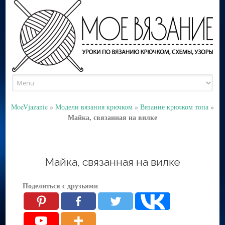
Skip
to
content
MoeVjazanie
»
Модели вязания крючком
»
Вязание крючком топа
»
Майка, связанная на вилке
Майка, связанная на вилке
Поделиться с друзьями