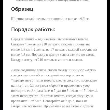
Образец:
Ширина каждой ленты, связанной на вилке – 9,5 см.
Порядок работы:
Перед и спинка – одинаковые, выполняются вместе.
Свяжите 4 ленты из 210 петель с каждой стороны на
вилке 9,5 см и 2 ленты из 57 петель с каждой стороны на
вилке 4,5 см. Дорожку в центре ленты вяжите по схеме.
Каждую ленту из 210 петель замкните в кольцо.
Далее соедините ленты, связав между ними узор «Арки»
следующим способом: на одной из сторон ленты
*перекрутите 3 петли вместе, следуя рисунку, провяжите
на них 1 ст. б/н из узора «Арки» и продолжите узор,
повторите ещё 4 раза (всего 5 раз по 3 петли = 15 петель),
затем перекрутите 15 петель вместе, следуя рисунку, и
провяжите 1 ст.б/н*. Повторяйте от * до *, пока не
завершите все петли. Проделайте то же самое с другой