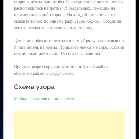
стороны ленты, так, чтобы 15 соединенных вместе петель
расположились напротив 15 раздельных, лежащих на
противоположной стороне. На каждой стороне ленты
свяжите только по одному ряду узора «Арки». Соединив
ленты, отложите готовую часть в сторону.
Для лямок обвяжите ленты узором «Арки», захватывая по
5 пять петель из ленты. Пришейте лямки к майке, оставив
между ними расстояние 16 см для горловины.
Проймы, вырез горловины и нижний край майки
обвяжите каймой, следуя схеме.
Схема узора
Майка, связанная на вилке схема