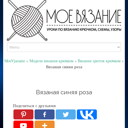
Skip
to
content
MoeVjazanie
»
Модели вязания крючком
»
Вязание цветов крючком
»
Вязаная синяя роза
Вязаная синяя роза
Поделиться с друзьями