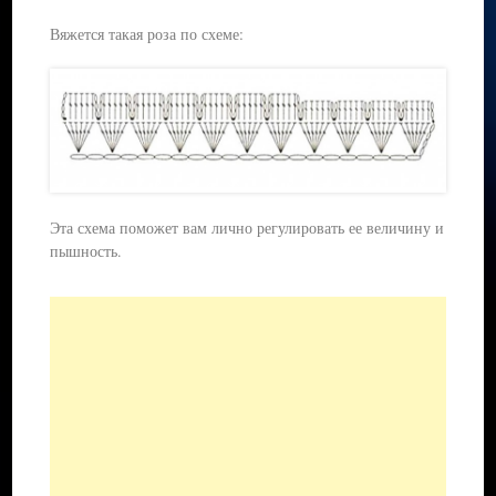
Вяжется такая роза по схеме:
Эта схема поможет вам лично регулировать ее величину и
пышность.