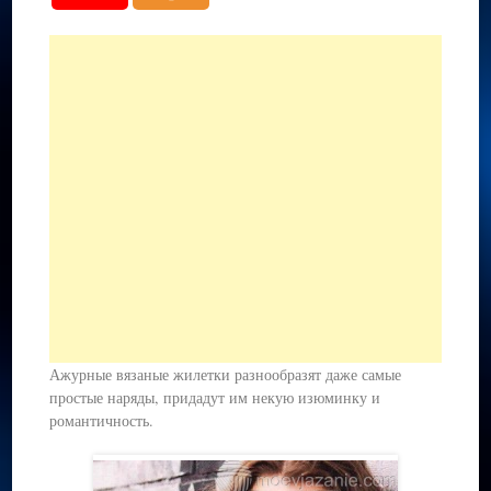
Ажурные вязаные жилетки разнообразят даже самые
простые наряды, придадут им некую изюминку и
романтичность.