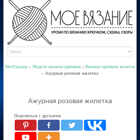
Skip
to
content
MoeVjazanie
»
Модели вязания крючком
»
Вязание крючком жилеток
Ажурная розовая жилетка
»
Ажурная розовая жилетка
Поделиться с друзьями