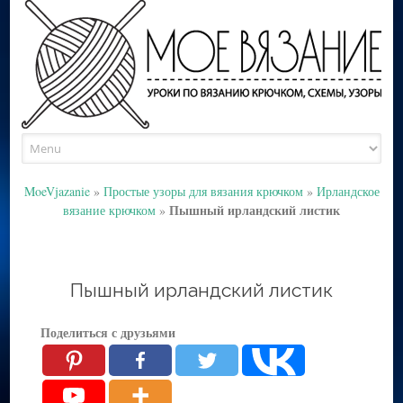
Skip
to
content
MoeVjazanie
»
Простые узоры для вязания крючком
»
Ирландское
Пышный ирландский листик
вязание крючком
»
Пышный ирландский листик
Поделиться с друзьями