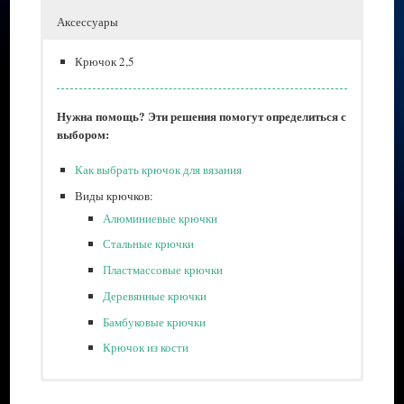
Аксессуары
Крючок 2,5
Нужна помощь? Эти решения помогут определиться с
выбором:
Как выбрать крючок для вязания
Виды крючков:
Алюминиевые крючки
Стальные крючки
Пластмассовые крючки
Деревянные крючки
Бамбуковые крючки
Крючок из кости
Метраж — 50 г/ 169 м
Ножницы для рукоделия