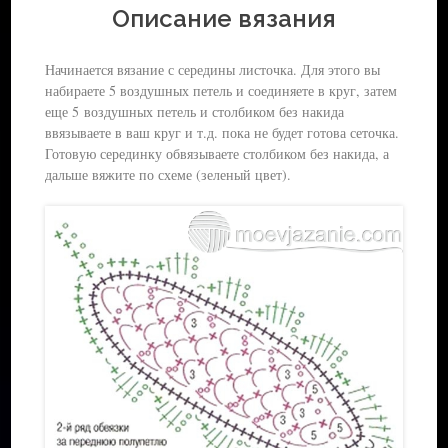
Бренд — Yarn Art Begonia
Маркеры для блокировки стежка
Описание вязания
Состав — 100% мерсеризованный хлопок
Начинается вязание с середины листочка. Для этого вы
Готовые решения:
набираете 5 воздушных петель и соединяете в круг, затем
Советы для новичков:
Набор инструментов для вязания крючком новичку
еще 5 воздушных петель и столбиком без накида
ввязываете в ваш круг и т.д. пока не будет готова сеточка.
Как выбрать пряжу для вязания крючком
Готовую серединку обвязываете столбиком без накида, а
Виды пряжи:
дальше вяжите по схеме (зеленый цвет).
Хлопковая и льняная пряжа
Пряжа из искусственных волокон
Шерстяная пряжа
Синтетическая пряжа