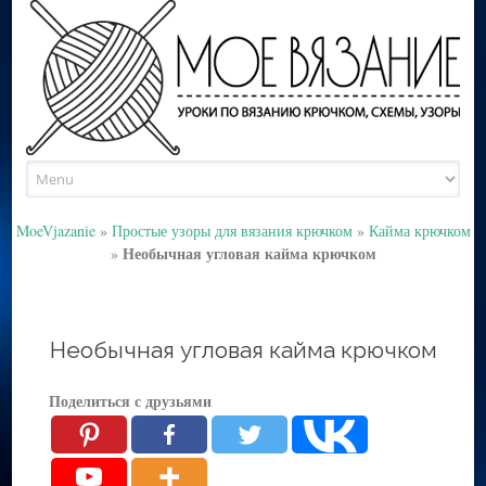
Skip
to
content
MoeVjazanie
»
Простые узоры для вязания крючком
»
Кайма крючком
Необычная угловая кайма крючком
»
Необычная угловая кайма крючком
Поделиться с друзьями