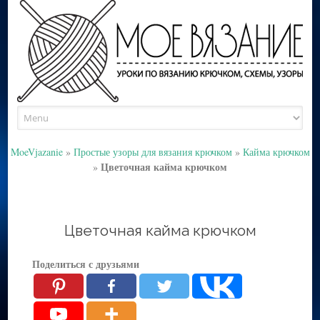
Skip
to
content
MoeVjazanie
»
Простые узоры для вязания крючком
»
Кайма крючком
Цветочная кайма крючком
»
Цветочная кайма крючком
Поделиться с друзьями