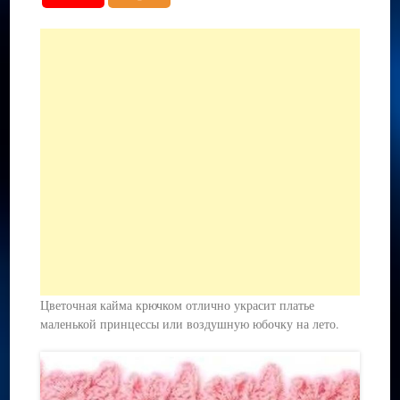
Цветочная кайма крючком отлично украсит платье
маленькой принцессы или воздушную юбочку на лето.