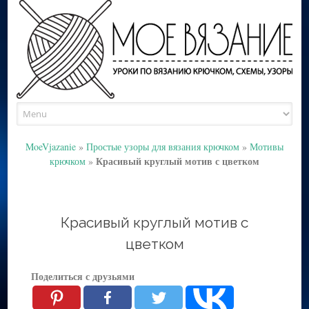
Skip
to
content
MoeVjazanie
»
Простые узоры для вязания крючком
»
Мотивы
Красивый круглый мотив с цветком
крючком
»
Красивый круглый мотив с
цветком
Поделиться с друзьями