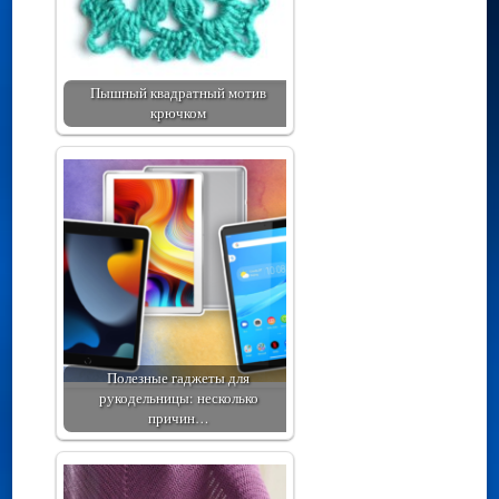
Пышный квадратный мотив
крючком
Полезные гаджеты для
рукодельницы: несколько
причин…