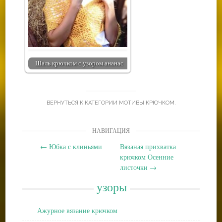
Шаль крючком с узором ананас
ВЕРНУТЬСЯ К КАТЕГОРИИ
МОТИВЫ КРЮЧКОМ
.
Post
НАВИГАЦИЯ
navigation
←
Юбка с клиньями
Вязаная прихватка
крючком Осенние
листочки
→
узоры
Ажурное вязание крючком