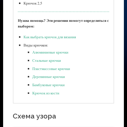
Крючок 2,5
Нужна помощь? Эти решения помогут определиться с
выбором:
Как выбрать крючок для вязания
Виды крючков:
Алюминиевые крючки
Стальные крючки
Пластмассовые крючки
Деревянные крючки
Бамбуковые крючки
Крючок из кости
Метраж — 50 г/ 169 м
Ножницы для рукоделия
Бренд — Yarn Art Begonia
Маркеры для блокировки стежка
Схема узора
Состав — 100% мерсеризованный хлопок