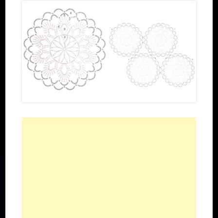
Готовые решения:
Советы для новичков:
Набор инструментов для вязания крючком новичку
Как выбрать пряжу для вязания крючком
Виды пряжи:
Хлопковая и льняная пряжа
Пряжа из искусственных волокон
Шерстяная пряжа
Синтетическая пряжа