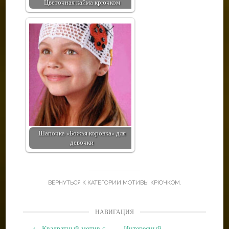
Цветочная кайма крючком
Шапочка «Божья коровка» для
девочки
ВЕРНУТЬСЯ К КАТЕГОРИИ
МОТИВЫ КРЮЧКОМ
.
Post
НАВИГАЦИЯ
navigation
←
Квадратный мотив с
Интересный