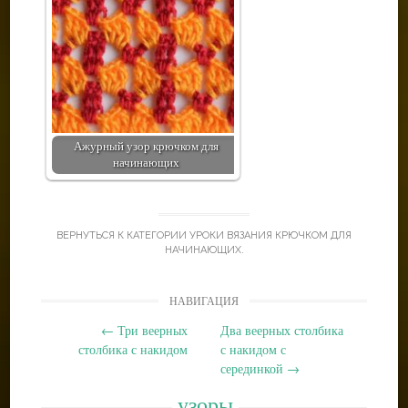
Ажурный узор крючком для
начинающих
ВЕРНУТЬСЯ К КАТЕГОРИИ
УРОКИ ВЯЗАНИЯ КРЮЧКОМ ДЛЯ
НАЧИНАЮЩИХ
.
Post
НАВИГАЦИЯ
navigation
←
Три веерных
Два веерных столбика
столбика с накидом
с накидом с
серединкой
→
узоры