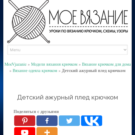
Skip
to
content
MoeVjazanie
»
Модели вязания крючком
»
Вязание крючком для дома
Детский ажурный плед крючком
»
Вязание одеяла крючком
»
Детский ажурный плед крючком
Поделиться с друзьями