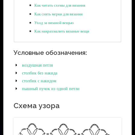
Как читать схемы для вязания
Как снять мерки для вязания
Уход за вязаной вещью
Как накрахмалить вязаные вещи
Метраж — 50 г/ 169 м
Ножницы для рукоделия
Условные обозначения:
Бренд — Yarn Art Begonia
Маркеры для блокировки стежка
Состав — 100% мерсеризованный хлопок
воздушная петля
Готовые решения:
столбик без накида
Советы для новичков:
столбик с накидом
Набор инструментов для вязания крючком новичку
пышный пучок из одной петли
Как выбрать пряжу для вязания крючком
Виды пряжи:
Схема узора
Хлопковая и льняная пряжа
Пряжа из искусственных волокон
Шерстяная пряжа
Синтетическая пряжа