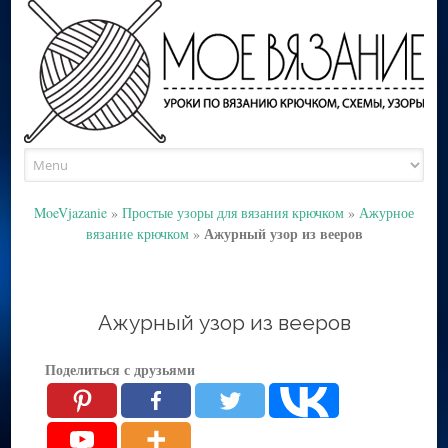
Skip
to
content
MoeVjazanie
»
Простые узоры для вязания крючком
»
Ажурное
Ажурный узор из вееров
вязание крючком
»
Ажурный узор из вееров
Поделиться с друзьями