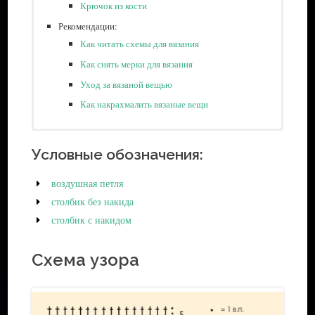
Крючок из кости
Рекомендации:
Как читать схемы для вязания
Как снять мерки для вязания
Уход за вязаной вещью
Как накрахмалить вязаные вещи
Метраж — 50 г/ 169 м
Ножницы для рукоделия
Условные обозначения:
Бренд — Yarn Art Begonia
Маркеры для блокировки стежка
Состав — 100% мерсеризованный хлопок
воздушная петля
Готовые решения:
столбик без накида
Советы для новичков:
столбик с накидом
Набор инструментов для вязания крючком новичку
Как выбрать пряжу для вязания крючком
Схема узора
Виды пряжи:
Хлопковая и льняная пряжа
Пряжа из искусственных волокон