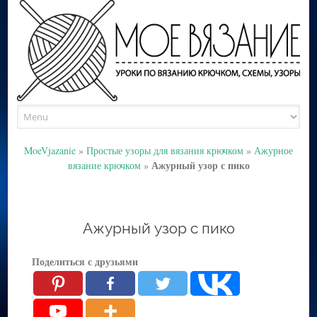
Skip
to
content
MoeVjazanie
»
Простые узоры для вязания крючком
»
Ажурное
Ажурный узор с пико
вязание крючком
»
Ажурный узор с пико
Поделиться с друзьями